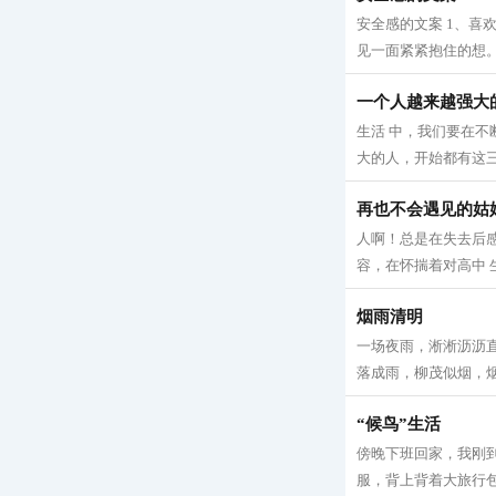
安全感的文案 1、喜
见一面紧紧抱住的想。
一个人越来越强大
生活 中，我们要在
大的人，开始都有这三种
再也不会遇见的姑
人啊！总是在失去后
容，在怀揣着对高中 
烟雨清明
一场夜雨，淅淅沥沥直
落成雨，柳茂似烟，烟
“候鸟”生活
傍晚下班回家，我刚
服，背上背着大旅行包