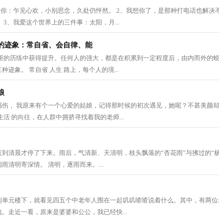
欢你：乍见心欢，小别思念，久处仍怦然。 2、我想你了，是那种打电话也解决
 3、我爱这个世界上的三件事：太阳，月...
的迹象：常自省、会自律、能
不断的历练中获得提升。任何人的强大，都是在积累到一定程度后，由内而外的
迹象。 常自省 人生 路上，每个人的境...
娘
感伤， 我原来有个一个心爱的姑娘，记得那时候的初次遇见，她呢？不甚美颜
生活 的向往，在人群中拥挤寻找着我的老师...
到清晨才停了下来。雨后，气清新、天清明，枝头飘落的“杏花雨”与拂过的“
雨清明寄深情。 清明，逐雨而来。...
到单元楼下，就看见四五个中老年人围在一起叽叽喳喳说着什么。其中，有两位
。走近一看，原来是婆婆和公公，我已经快...