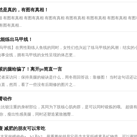
然是真的，有图有真相！
 有图有真相 有图有真相 有图有真相 有图有真相 有图有真相 有图有真相 有图
图有真相...
就能练出马甲线！
感马甲线】在男性勤练人鱼线的同时，女性们也兴起了练马甲线的风潮：结实的
事业线，拥有马甲线的女性呈现的体态更...
紫的腿给骗了！离开ps简直一言
记者采访问：保持美腿的秘诀是什么，周冬雨回答说：靠修图！ 当时这句话还
直，然而，看了一些没有后期修的图片之...
臀动作
性比较注重的身材部位，其同为下肢核心肌肉群，是可以同时锻炼的哦。 超级
你，瘦出性感美腿，同时还塑造紧致翘臀...
瘦 减肥的朋友可以常吃
有丰富的维他命a、b1及b2，最重要的就是它蕴含丰富纤维素及矿物质，可以帮