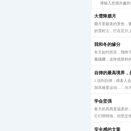
大雪降腊月
腊月里最美的景色，
的雪籽儿，打在瓦片上
我和冬的缘分
冬天如约而至，我终
履蹒跚，这样或那样的原
自律的最高境界，
1 说到自律，很多
加高难度运动……兴冲
学会坚强
春天的风雨是温柔的
它们悄悄地，但坚定地
安全感的文案