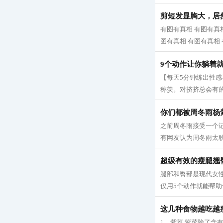
剪短发显胸大，居
有图有真相 有图有真相
图有真相 有图有真相 有
9个动作让你躺着
【每天5分钟练出性
称羡。对挤挤总会有的
你们都被周冬雨杨
之前周冬雨接受一个
有网友认为周冬雨太耿
超级有效的瘦腿翘
腿部和臀部是现代女
仅用5个动作就能帮助
这几种食物越吃越
1、紫菜 紫菜除了含