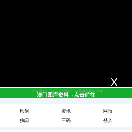
原创
资讯
网报
独闻
三码
登入