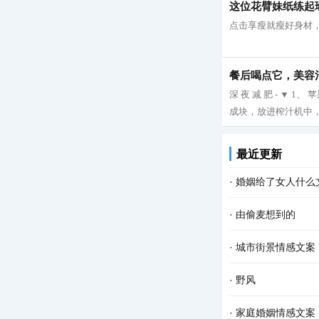
这位花臂妹纸练起
点击享瘦就瘦好身材，
餐后喝点它，美容
深 夜 减 肥 - ▼
成块，放进榨汁机中，
最近更新
·
婚姻给了女人什么
·
由偷麦想到的
·
城市街景情感文案
·
野风
·
家庭婚姻情感文案