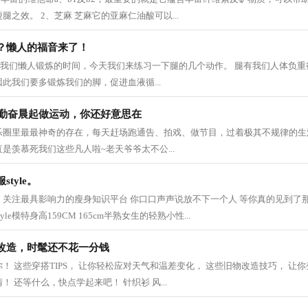
之效。 2、芝麻 芝麻它的亚麻仁油酸可以...
？懒人的福音来了！
▼ 又到了我们懒人锻炼的时间，今天我们来练习一下腿的几个动作。 腿有我们人体负
此我们要多锻炼我们的脚，促进血液循...
在勤奋晨起做运动，你还好意思在
乐圈里最最神奇的存在，每天赶场跑通告、拍戏、做节目，过着极其不规律的生
是羡慕死我们这些凡人啦~老天爷爷太不公...
tyle。
关注最具影响力的瘦身知识平台 你口口声声说放不下一个人 等你真的见到了那
le模特身高159CM 165cm半熟女生的轻熟小性...
改造，时髦还不花一分钱
！ 这些穿搭TIPS， 让你轻松应对天气和温差变化， 这些旧物改造技巧， 让你
 还等什么，快点学起来吧！ 针织衫 风...