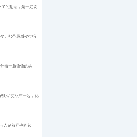
不了的想念，是一定要
蜕变。那些最后变得强
却带着一脸傻傻的笑
杨柳风”交织在一起，花
老人穿着鲜艳的衣