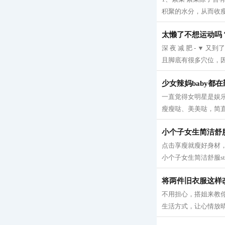
积聚的水分，从而收瘦腿
太懒了不想运动吗
深 夜 减 肥 - 
且脚底有很多穴位，因
少女辣妈baby都
一直觉得女明星是娱
瘦瘦哒、美美哒，简直
小个子女生简洁舒服s
点击享瘦就瘦好身材，
小个子女生简洁舒服sty
将两件旧衣服这样
不用担心，搭姐来教你
生活方式，让心情放晴！