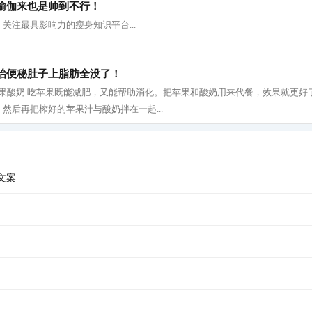
瑜伽来也是帅到不行！
关注最具影响力的瘦身知识平台...
治便秘肚子上脂肪全没了！
 1、 苹果酸奶 吃苹果既能减肥，又能帮助消化。把苹果和酸奶用来代餐，效果就更
然后再把榨好的苹果汁与酸奶拌在一起...
文案