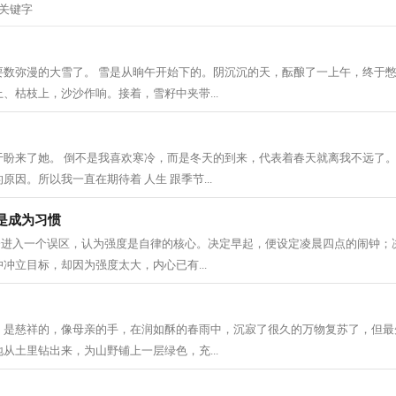
要数弥漫的大雪了。 雪是从晌午开始下的。阴沉沉的天，酝酿了一上午，终于
、枯枝上，沙沙作响。接着，雪籽中夹带...
于盼来了她。 倒不是我喜欢寒冷，而是冬天的到来，代表着春天就离我不远了。
因。所以我一直在期待着 人生 跟季节...
是成为习惯
人会进入一个误区，认为强度是自律的核心。决定早起，便设定凌晨四点的闹钟；
冲立目标，却因为强度太大，内心已有...
，是慈祥的，像母亲的手，在润如酥的春雨中，沉寂了很久的万物复苏了，但最
从土里钻出来，为山野铺上一层绿色，充...