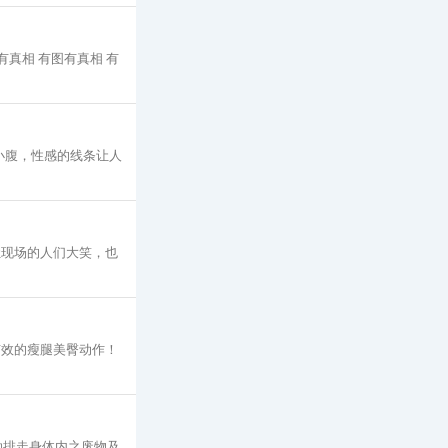
有真相 有图有真相 有
小腹，性感的线条让人
让现场的人们大笑，也
有效的瘦腿美臀动作！
助排走身体内之废物及